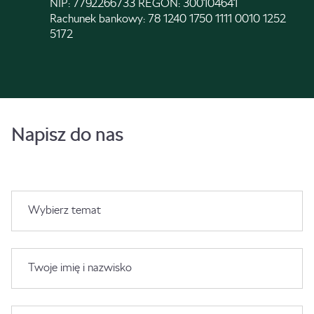
NIP: 7792266733 REGON: 300104641
Rachunek bankowy: 78 1240 1750 1111 0010 1252
5172
Napisz do nas
Wybierz temat
Twoje imię i nazwisko