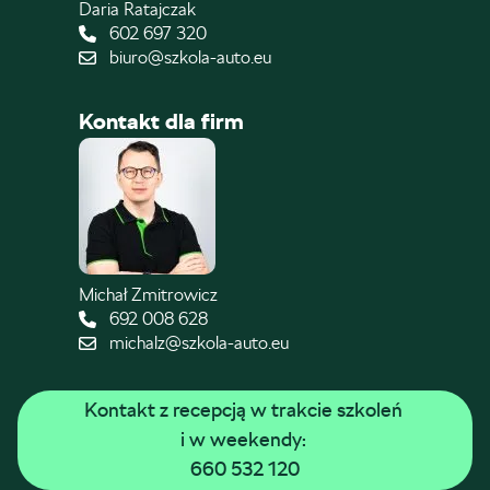
Daria Ratajczak
602 697 320
biuro@szkola-auto.eu
Kontakt dla firm
Michał Zmitrowicz
692 008 628
michalz@szkola-auto.eu
Kontakt z recepcją w trakcie szkoleń 
i w weekendy: 
660 532 120