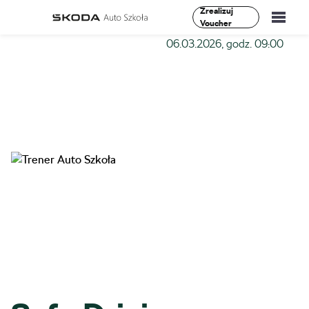
Zrealizuj
Voucher
Szkoła-Auto
»
Szkolenia
»
Safe Driving I stopień –
06.03.2026, godz. 09:00
Szkolenia
Vademecum
O Nas
Aktualności
Kontakt
0