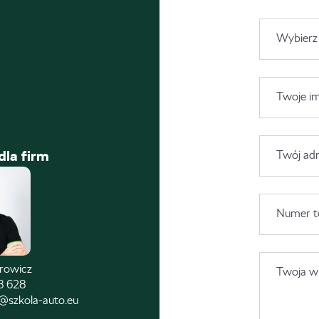
Wybierz
Twoje im
dla firm
Twój adr
Numer t
trowicz
Twoja wi
8 628
@szkola-auto.eu