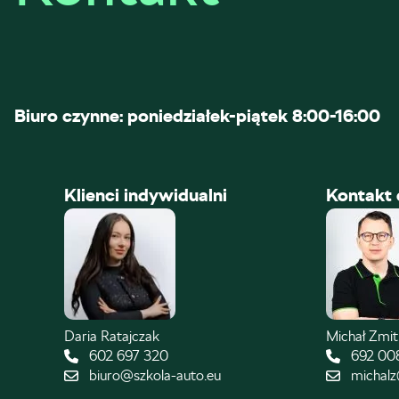
Biuro czynne: poniedziałek-piątek 8:00-16:00
Klienci indywidualni
Kontakt 
Daria Ratajczak
Michał Zmi
602 697 320
692 00
biuro@szkola-auto.eu
michalz