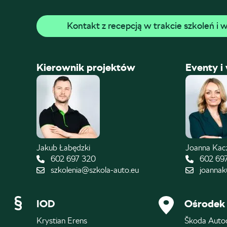
Kontakt z recepcją w trakcie szkoleń i
Kierownik projektów
Eventy i
Jakub Łabędzki
Joanna Ka
602 697 320
602 69
szkolenia@szkola-auto.eu
joannak
IOD
Ośrodek 
Krystian Erens
Škoda Auto