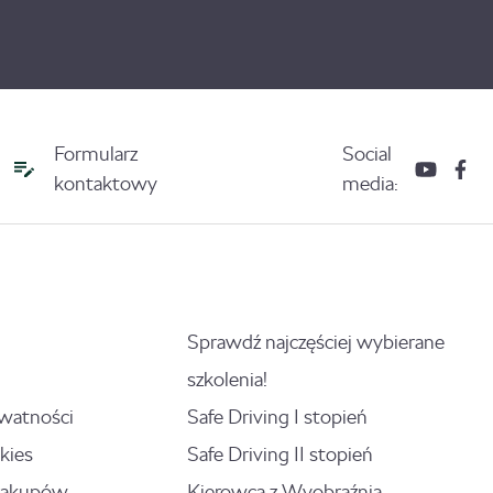
Formularz
Social
kontaktowy
media:
Sprawdź najczęściej wybierane
szkolenia!
ywatności
Safe Driving I stopień
kies
Safe Driving II stopień
zakupów
Kierowca z Wyobraźnią