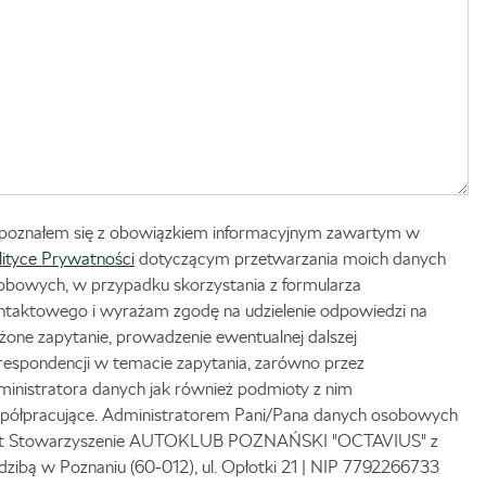
poznałem się z obowiązkiem informacyjnym zawartym w
lityce Prywatności
dotyczącym przetwarzania moich danych
obowych, w przypadku skorzystania z formularza
ntaktowego i wyrażam zgodę na udzielenie odpowiedzi na
ożone zapytanie, prowadzenie ewentualnej dalszej
respondencji w temacie zapytania, zarówno przez
ministratora danych jak również podmioty z nim
półpracujące. Administratorem Pani/Pana danych osobowych
st Stowarzyszenie AUTOKLUB POZNAŃSKI "OCTAVIUS" z
edzibą w Poznaniu (60-012), ul. Opłotki 21 | NIP 7792266733