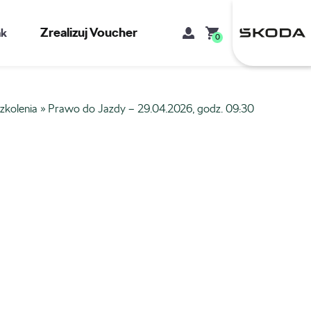
Zrealizuj Voucher
kt
0
zkolenia
»
Prawo do Jazdy – 29.04.2026, godz. 09:30
Mój koszyk
Brak produktów w koszyku.
Adres e-mail
Hasło