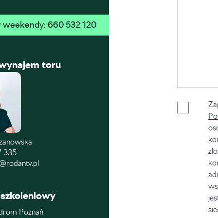
 w weekendy: 
660 532 120
 wynajem toru
Za
Po
os
ko
czanowska
zł
7 335
ko
@rodantv.pl
ad
ws
szkoleniowy
je
si
drom Poznań