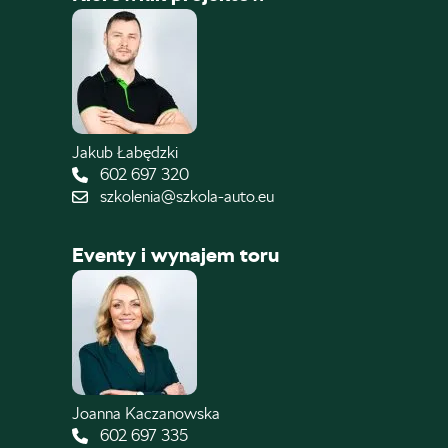
Jakub Łabędzki
602 697 320
szkolenia@szkola-auto.eu
Eventy i wynajem toru
Joanna Kaczanowska
602 697 335