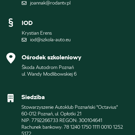
joannak@rodantv.pl
IOD
Krystian Erens
iod@szkola-auto.eu
Ośrodek szkoleniowy
Škoda Autodrom Poznań
ul. Wandy Modlibowskiej 6
Siedziba
Stowarzyszenie Autoklub Poznański "Octavius"
60-012 Poznań, ul. Opłotki 21
NIP: 7792266733 REGON: 300104641
Rachunek bankowy: 78 1240 1750 1111 0010 1252
5172