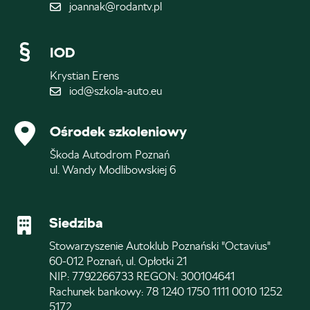
joannak@rodantv.pl
IOD
Krystian Erens
iod@szkola-auto.eu
Ośrodek szkoleniowy
Škoda Autodrom Poznań
ul. Wandy Modlibowskiej 6
Siedziba
Stowarzyszenie Autoklub Poznański "Octavius"
60-012 Poznań, ul. Opłotki 21
NIP: 7792266733 REGON: 300104641
Rachunek bankowy: 78 1240 1750 1111 0010 1252
5172