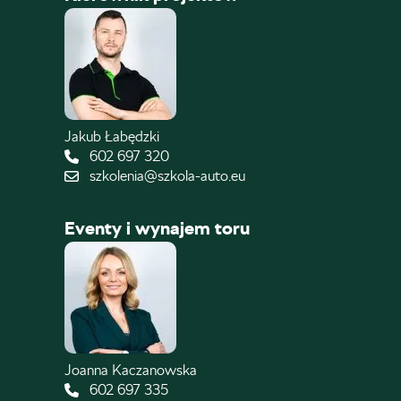
Jakub Łabędzki
602 697 320
szkolenia@szkola-auto.eu
Eventy i wynajem toru
Joanna Kaczanowska
602 697 335