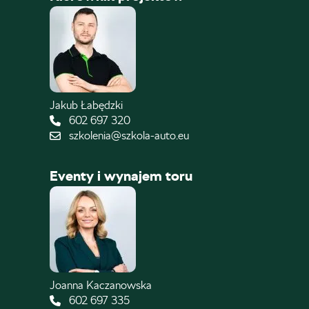
Jakub Łabędzki
602 697 320
szkolenia@szkola-auto.eu
Eventy i wynajem toru
Joanna Kaczanowska
602 697 335