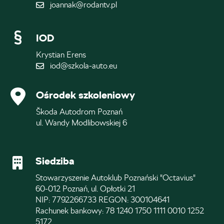
joannak@rodantv.pl
IOD
Krystian Erens
iod@szkola-auto.eu
Ośrodek szkoleniowy
Škoda Autodrom Poznań
ul. Wandy Modlibowskiej 6
Siedziba
Stowarzyszenie Autoklub Poznański "Octavius"
60-012 Poznań, ul. Opłotki 21
NIP: 7792266733 REGON: 300104641
Rachunek bankowy: 78 1240 1750 1111 0010 1252
5172