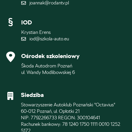
joannak@rodantv.pl
IOD
Krystian Erens
iod@szkola-auto.eu
Ośrodek szkoleniowy
Škoda Autodrom Poznań
ul. Wandy Modlibowskiej 6
Siedziba
Stowarzyszenie Autoklub Poznański "Octavius"
60-012 Poznań, ul. Opłotki 21
NIP: 7792266733 REGON: 300104641
Rachunek bankowy: 78 1240 1750 1111 0010 1252
5172