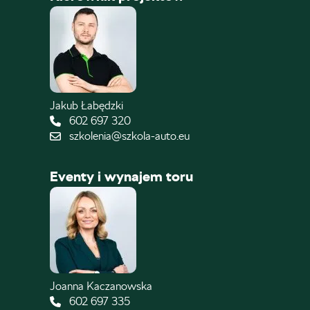
Jakub Łabędzki
602 697 320
szkolenia@szkola-auto.eu
Eventy i wynajem toru
Joanna Kaczanowska
602 697 335