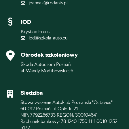
joannak@rodantv.pl
IOD
Krystian Erens
iod@szkola-auto.eu
Ośrodek szkoleniowy
Škoda Autodrom Poznań
ul. Wandy Modlibowskiej 6
Siedziba
Stowarzyszenie Autoklub Poznański "Octavius"
60-012 Poznań, ul. Opłotki 21
NIP: 7792266733 REGON: 300104641
Rachunek bankowy: 78 1240 1750 1111 0010 1252
5172