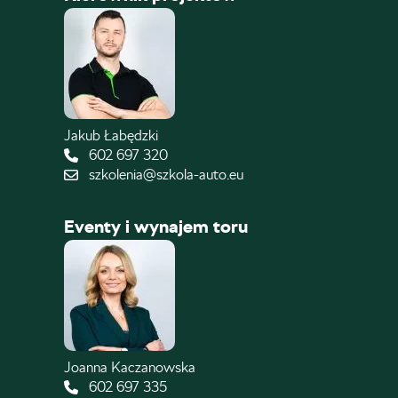
Jakub Łabędzki
602 697 320
szkolenia@szkola-auto.eu
Eventy i wynajem toru
Joanna Kaczanowska
602 697 335