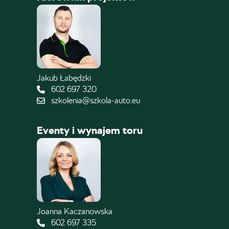
Jakub Łabędzki
602 697 320
szkolenia@szkola-auto.eu
Eventy i wynajem toru
Joanna Kaczanowska
602 697 335