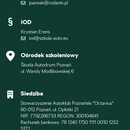
joannak@rodantv.pl
IOD
Krystian Erens
iod@szkola-auto.eu
Ośrodek szkoleniowy
Škoda Autodrom Poznań
ul. Wandy Modlibowskiej 6
Siedziba
Stowarzyszenie Autoklub Poznański "Octavius"
60-012 Poznań, ul. Opłotki 21
NIP: 7792266733 REGON: 300104641
Rachunek bankowy: 78 1240 1750 1111 0010 1252
5172