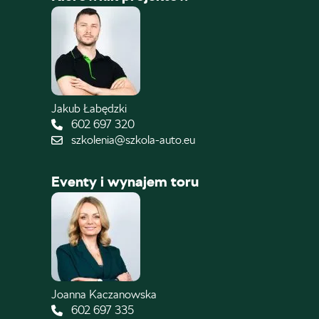
Jakub Łabędzki
602 697 320
szkolenia@szkola-auto.eu
Eventy i wynajem toru
Joanna Kaczanowska
602 697 335