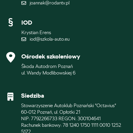
joannak@rodantv.pl
IOD
Krystian Erens
iod@szkola-auto.eu
Ośrodek szkoleniowy
Škoda Autodrom Poznań
ul. Wandy Modlibowskiej 6
Siedziba
Stowarzyszenie Autoklub Poznański "Octavius"
60-012 Poznań, ul. Opłotki 21
NIP: 7792266733 REGON: 300104641
Rachunek bankowy: 78 1240 1750 1111 0010 1252
5172