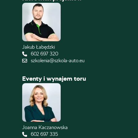
Jakub Łabędzki
602 697 320
szkolenia@szkola-auto.eu
Eventy i wynajem toru
Joanna Kaczanowska
602 697 335