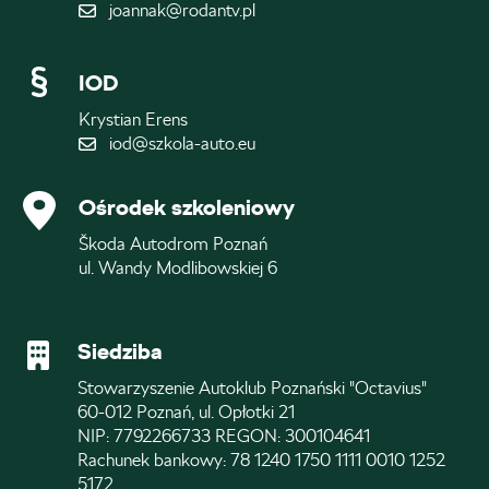
joannak@rodantv.pl
IOD
Krystian Erens
iod@szkola-auto.eu
Ośrodek szkoleniowy
Škoda Autodrom Poznań
ul. Wandy Modlibowskiej 6
Siedziba
Stowarzyszenie Autoklub Poznański "Octavius"
60-012 Poznań, ul. Opłotki 21
NIP: 7792266733 REGON: 300104641
Rachunek bankowy: 78 1240 1750 1111 0010 1252
5172