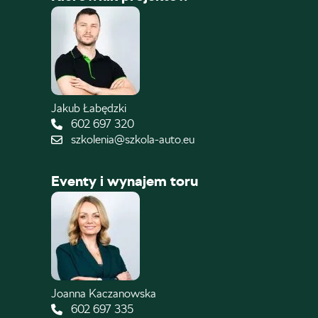
Jakub Łabędzki
602 697 320
szkolenia@szkola-auto.eu
Eventy i wynajem toru
Joanna Kaczanowska
602 697 335