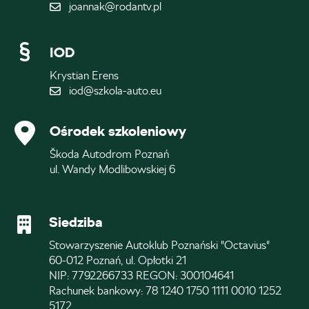
joannak@rodantv.pl
IOD
Krystian Erens
iod@szkola-auto.eu
Ośrodek szkoleniowy
Škoda Autodrom Poznań
ul. Wandy Modlibowskiej 6
Siedziba
Stowarzyszenie Autoklub Poznański "Octavius"
60-012 Poznań, ul. Opłotki 21
NIP: 7792266733 REGON: 300104641
Rachunek bankowy: 78 1240 1750 1111 0010 1252
5172