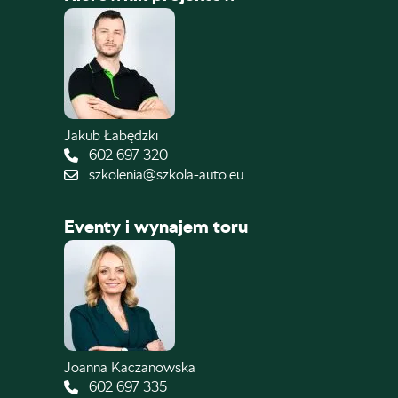
Jakub Łabędzki
602 697 320
szkolenia@szkola-auto.eu
Eventy i wynajem toru
Joanna Kaczanowska
602 697 335