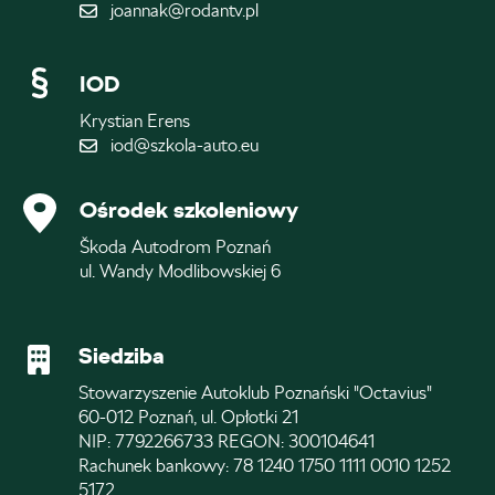
joannak@rodantv.pl
IOD
Krystian Erens
iod@szkola-auto.eu
Ośrodek szkoleniowy
Škoda Autodrom Poznań
ul. Wandy Modlibowskiej 6
Siedziba
Stowarzyszenie Autoklub Poznański "Octavius"
60-012 Poznań, ul. Opłotki 21
NIP: 7792266733 REGON: 300104641
Rachunek bankowy: 78 1240 1750 1111 0010 1252
5172