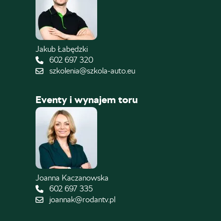
Jakub Łabędzki
602 697 320
szkolenia@szkola-auto.eu
Eventy i wynajem toru
Joanna Kaczanowska
602 697 335
joannak@rodantv.pl