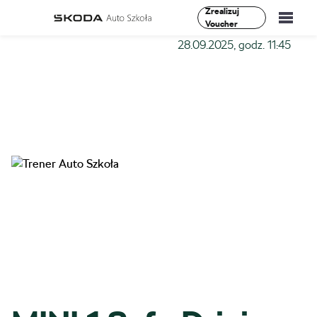
Zrealizuj
Voucher
Szkoła-Auto
»
Szkolenia
»
MINI 1 Safe Driving –
28.09.2025, godz. 11:45
Szkolenia
Vademecum
O Nas
Aktualności
Kontakt
0