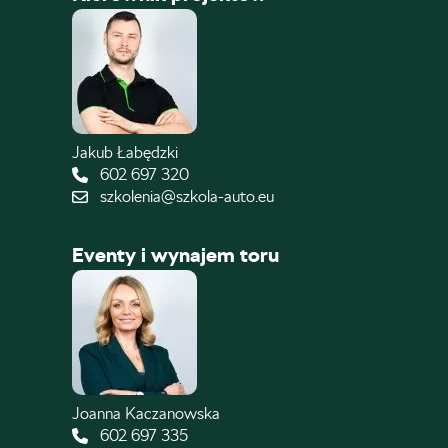
Jakub Łabędzki
602 697 320
szkolenia@szkola-auto.eu
Eventy i wynajem toru
Joanna Kaczanowska
602 697 335