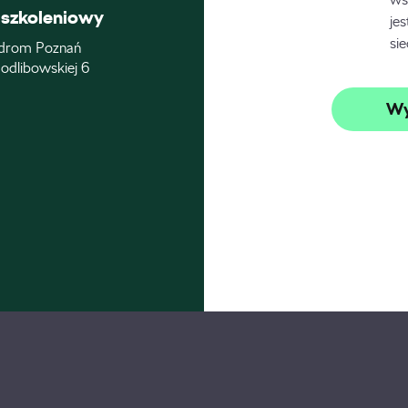
szkoleniowy
je
si
drom Poznań
odlibowskiej 6