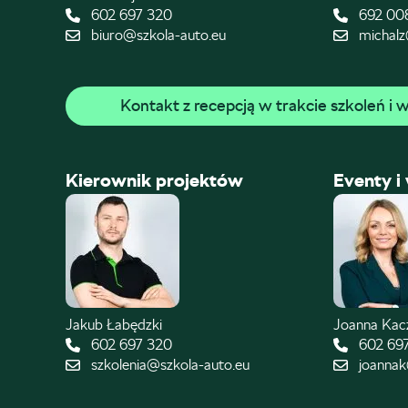
602 697 320
692 00
biuro@szkola-auto.eu
michalz
Kontakt z recepcją w trakcie szkoleń i
Kierownik projektów
Eventy i
Jakub Łabędzki
Joanna Ka
602 697 320
602 69
szkolenia@szkola-auto.eu
joannak