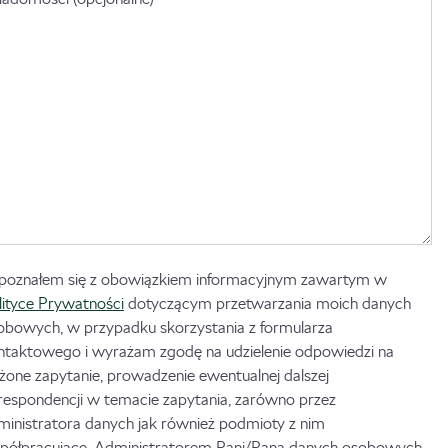
poznałem się z obowiązkiem informacyjnym zawartym w
lityce Prywatności
dotyczącym przetwarzania moich danych
obowych, w przypadku skorzystania z formularza
ntaktowego i wyrażam zgodę na udzielenie odpowiedzi na
ożone zapytanie, prowadzenie ewentualnej dalszej
respondencji w temacie zapytania, zarówno przez
ministratora danych jak również podmioty z nim
półpracujące. Administratorem Pani/Pana danych osobowych