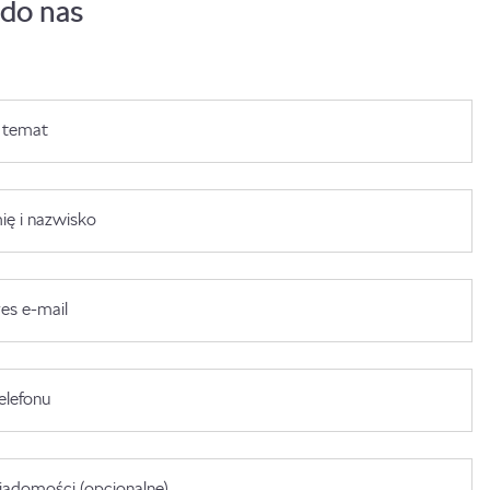
 do nas
 temat
ię i nazwisko
es e-mail
elefonu
adomości (opcjonalne)