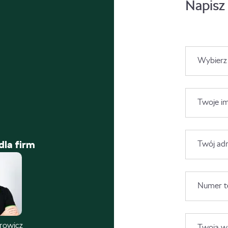
Napisz
Wybierz
Twoje im
dla firm
Twój adr
Numer t
trowicz
Twoja wi