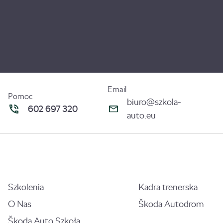
Email
Pomoc
biuro@szkola-
602 697 320
auto.eu
Szkolenia
Kadra trenerska
O Nas
Škoda Autodrom
Škoda Auto Szkoła