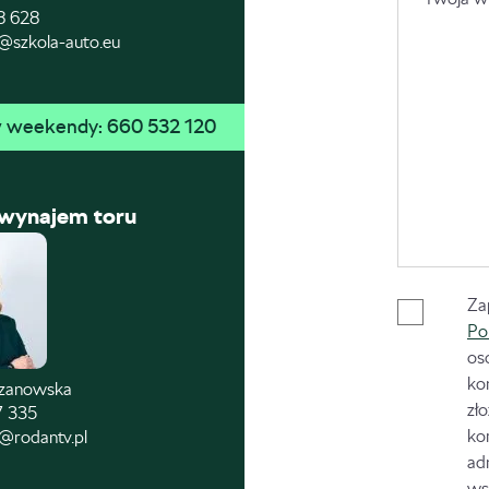
8 628
@szkola-auto.eu
 w weekendy: 
660 532 120
 wynajem toru
Za
Po
os
ko
czanowska
zł
7 335
ko
@rodantv.pl
ad
ws