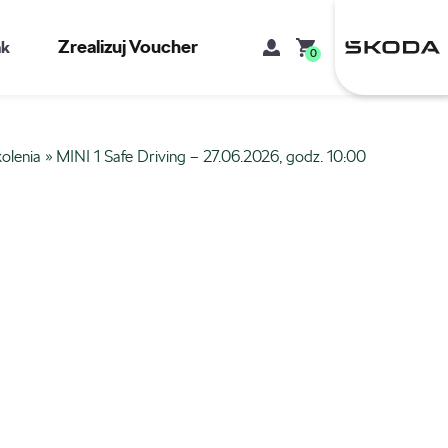
Zrealizuj Voucher
kt
0
olenia
»
MINI 1 Safe Driving – 27.06.2026, godz. 10:00
Mój koszyk
Brak produktów w koszyku.
Adres e-mail
Hasło