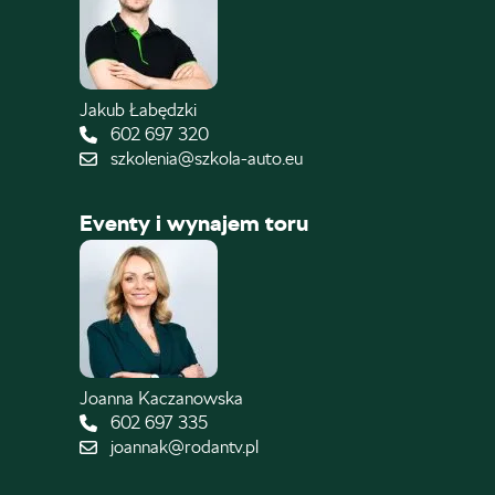
Jakub Łabędzki
602 697 320
szkolenia@szkola-auto.eu
Eventy i wynajem toru
Joanna Kaczanowska
602 697 335
joannak@rodantv.pl