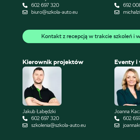
602 697 320
692 00
biuro@szkola-auto.eu
michalz
Kontakt z recepcją w trakcie szkoleń i
Kierownik projektów
Eventy i
Jakub Łabędzki
Joanna Ka
602 697 320
602 69
szkolenia@szkola-auto.eu
joannak