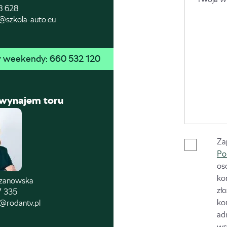
8 628
@szkola-auto.eu
 w weekendy: 
660 532 120
 wynajem toru
Za
Po
os
ko
czanowska
zł
7 335
ko
@rodantv.pl
ad
ws