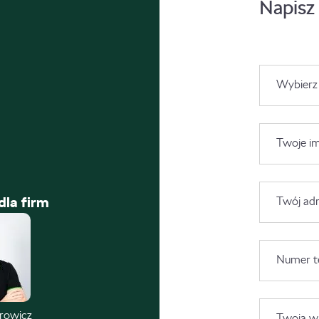
Napisz
Wybierz
Twoje im
dla firm
Twój adr
Numer t
trowicz
Twoja wi