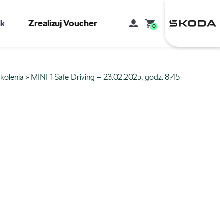
Zrealizuj Voucher
kt
0
kolenia
»
MINI 1 Safe Driving – 23.02.2025, godz. 8:45
Mój koszyk
Brak produktów w koszyku.
Adres e-mail
Hasło