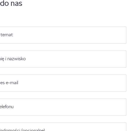
 do nas
 temat
ię i nazwisko
es e-mail
elefonu
adomości (opcjonalne)