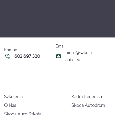
Email
Pomoc
biuro@szkola-
602 697 320
auto.eu
Szkolenia
Kadra trenerska
O Nas
Škoda Autodrom
Škoda Auto Szkoła