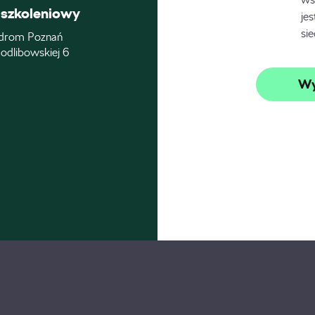
szkoleniowy
je
si
drom Poznań
odlibowskiej 6