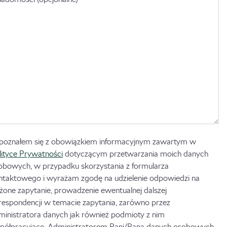
poznałem się z obowiązkiem informacyjnym zawartym w
lityce Prywatności
dotyczącym przetwarzania moich danych
obowych, w przypadku skorzystania z formularza
ntaktowego i wyrażam zgodę na udzielenie odpowiedzi na
ożone zapytanie, prowadzenie ewentualnej dalszej
respondencji w temacie zapytania, zarówno przez
ministratora danych jak również podmioty z nim
półpracujące. Administratorem Pani/Pana danych osobowych