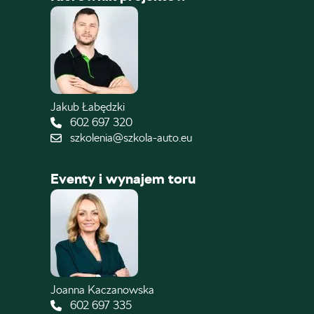
Jakub Łabędzki
602 697 320
szkolenia@szkola-auto.eu
Eventy i wynajem toru
Joanna Kaczanowska
602 697 335