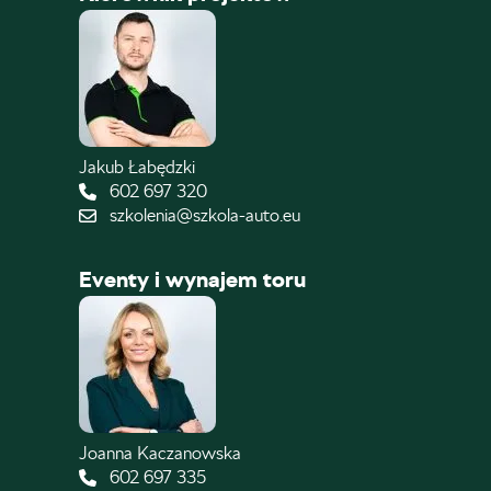
Jakub Łabędzki
602 697 320
szkolenia@szkola-auto.eu
Eventy i wynajem toru
Joanna Kaczanowska
602 697 335