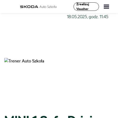
Zrealizuj
Voucher
Szkoła-Auto
»
Szkolenia
»
MINI 1 Safe Driving –
18.05.2025, godz. 11:45
Szkolenia
Vademecum
O Nas
Aktualności
Kontakt
0