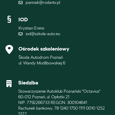
joannak@rodantv.pl
IOD
Krystian Erens
iod@szkola-auto.eu
Ośrodek szkoleniowy
Škoda Autodrom Poznań
ul. Wandy Modlibowskiej 6
Siedziba
Stowarzyszenie Autoklub Poznański "Octavius"
60-012 Poznań, ul. Opłotki 21
NIP: 7792266733 REGON: 300104641
Rachunek bankowy: 78 1240 1750 1111 0010 1252
5172