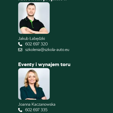
Jakub Łabędzki
602 697 320
szkolenia@szkola-auto.eu
Eventy i wynajem toru
Joanna Kaczanowska
602 697 335