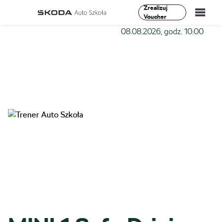
Zrealizuj
Voucher
Szkoła-Auto
»
Szkolenia
»
MINI 1 Safe Driving –
08.08.2026, godz. 10:00
Szkolenia
Vademecum
O Nas
Aktualności
Kontakt
0