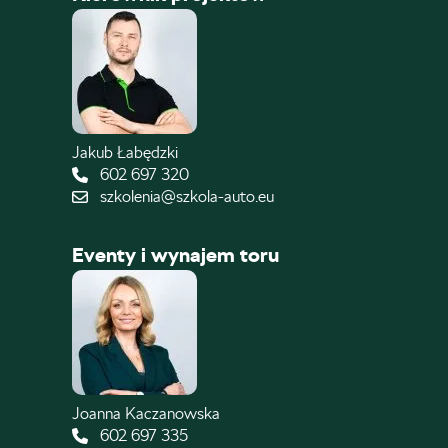
Jakub Łabędzki
602 697 320
szkolenia@szkola-auto.eu
Eventy i wynajem toru
Joanna Kaczanowska
602 697 335