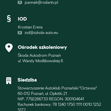
joannak@rodantv.pl
IOD
Krystian Erens
iod@szkola-auto.eu
Ośrodek szkoleniowy
Škoda Autodrom Poznań
ul. Wandy Modlibowskiej 6
Siedziba
Stowarzyszenie Autoklub Poznański "Octavius"
60-012 Poznań, ul. Opłotki 21
NIP: 7792266733 REGON: 300104641
Rachunek bankowy: 78 1240 1750 1111 0010 1252
5172