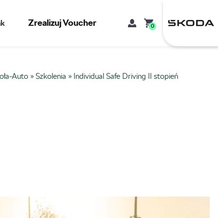
Zrealizuj Voucher
kt
0
oła-Auto
»
Szkolenia
»
Individual Safe Driving II stopień
Mój koszyk
Brak produktów w koszyku.
Adres e-mail
Hasło