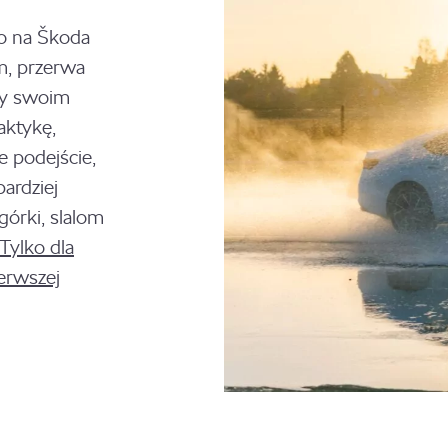
go na Škoda
m, przerwa
dy swoim
aktykę,
e podejście,
ardziej
órki, slalom
Tylko dla
erwszej