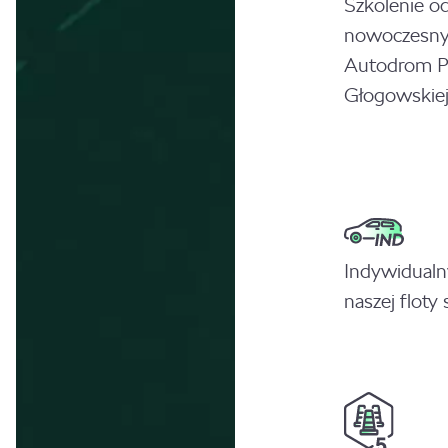
Szkolenie o
nowoczesny
Autodrom Po
Głogowskiej
Indywidualn
naszej floty