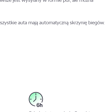
awsze jest wysyłany w formie pdf, ale można
zystkie auta mają automatyczną skrzynię biegów.