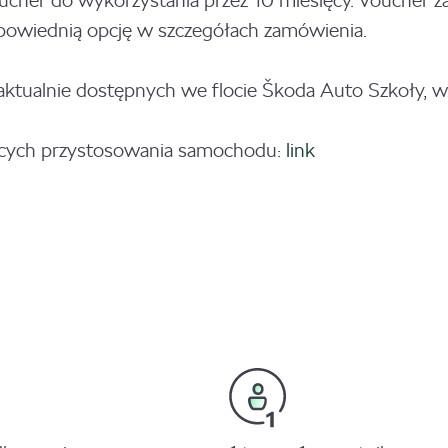
oucher do wykorzystania przez 10 miesięcy. Voucher z
powiednią opcję w szczegółach zamówienia.
tualnie dostępnych we flocie Škoda Auto Szkoły, ws
ących przystosowania samochodu:
link