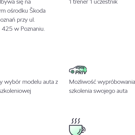
dbywa się na
1 trener 1 uczestnik
m ośrodku Škoda
znań przy ul.
 425 w Poznaniu.
y wybór modelu auta z
Możliwość wypróbowania
 szkoleniowej
szkolenia swojego auta