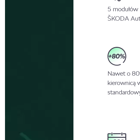
5 modułów 
ŠKODA Aut
Nawet o 80%
kierownicą 
standardow