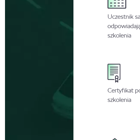
Uczestnik s
odpowiadają
szkolenia
Certyfikat p
szkolenia