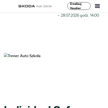
Zrealizuj
Voucher
Szkoła-Auto
»
Szkolenia
»
Individual Safe Driving II Stopień
– 28.07.2026 godz. 14:00
Szkolenia
Vademecum
O Nas
Aktualności
Kontakt
0