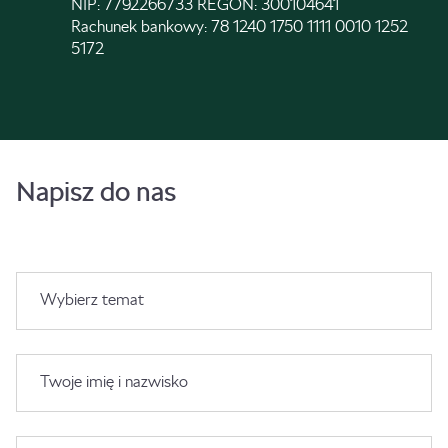
NIP: 7792266733 REGON: 300104641
Rachunek bankowy: 78 1240 1750 1111 0010 1252
5172
Napisz do nas
Wybierz temat
Twoje imię i nazwisko