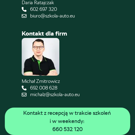
Daria Ratajczak
602 697 320
biuro@szkola-auto.eu
Kontakt dla firm
Michał Zmitrowicz
692 008 628
michalz@szkola-auto.eu
Kontakt z recepcją w trakcie szkoleń 
i w weekendy: 
660 532 120