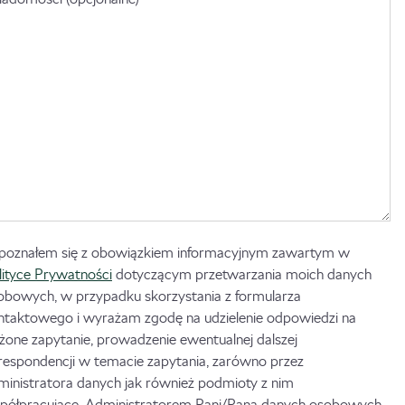
poznałem się z obowiązkiem informacyjnym zawartym w
lityce Prywatności
dotyczącym przetwarzania moich danych
obowych, w przypadku skorzystania z formularza
ntaktowego i wyrażam zgodę na udzielenie odpowiedzi na
ożone zapytanie, prowadzenie ewentualnej dalszej
respondencji w temacie zapytania, zarówno przez
ministratora danych jak również podmioty z nim
półpracujące. Administratorem Pani/Pana danych osobowych