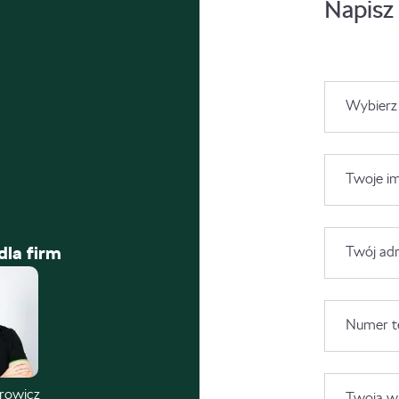
Napisz
Wybierz
Twoje im
dla firm
Twój adr
Numer t
trowicz
Twoja wi