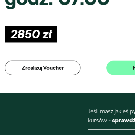
2850
zł
Zrealizuj Voucher
Jeśli masz jakieś p
kursów -
sprawdź