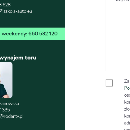
8 628
@szkola-auto.eu
 w weekendy: 
660 532 120
 wynajem toru
Za
Po
os
ko
czanowska
zł
7 335
ko
@rodantv.pl
ad
ws