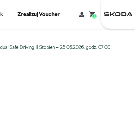
Zrealizuj Voucher
kt
0
idual Safe Driving II Stopień – 25.06.2026, godz. 07:00
Mój koszyk
Brak produktów w koszyku.
Adres e-mail
Hasło