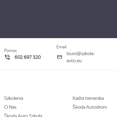
Email
Pomoc
biuro@szkola-
602 697 320
auto.eu
Szkolenia
Kadra trenerska
O Nas
Škoda Autodrom
Škoda Auto Szkoła