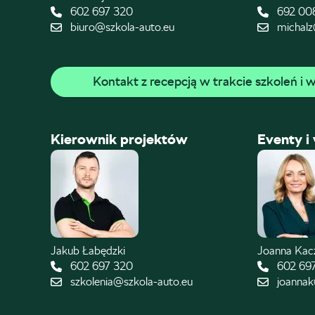
602 697 320
692 00
biuro@szkola-auto.eu
michalz
Kontakt z recepcją w trakcie szkoleń i
Kierownik projektów
Eventy i
Jakub Łabędzki
Joanna Ka
602 697 320
602 69
szkolenia@szkola-auto.eu
joannak