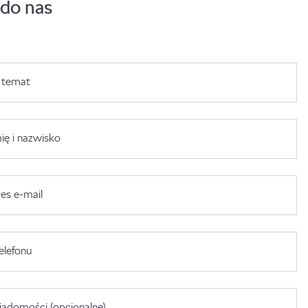
 do nas
 temat
ię i nazwisko
es e-mail
elefonu
adomości (opcjonalne)