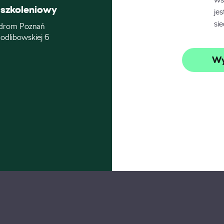
szkoleniowy
je
si
drom Poznań
odlibowskiej 6