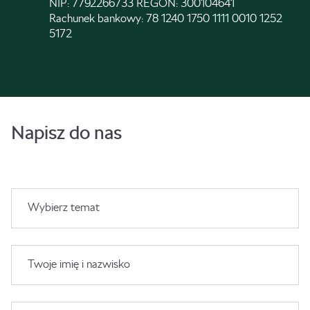
NIP: 7792266733 REGON: 300104641
Rachunek bankowy: 78 1240 1750 1111 0010 1252
5172
Napisz do nas
Wybierz temat
Twoje imię i nazwisko