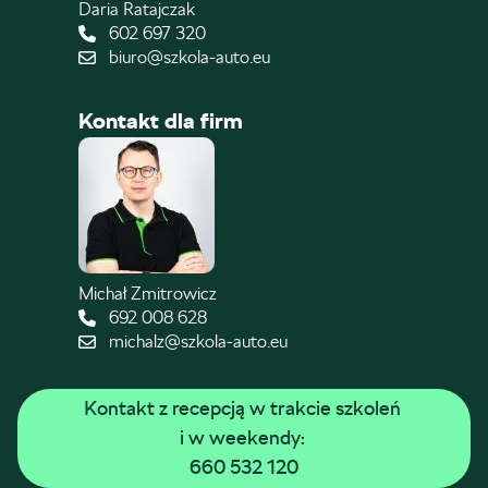
Daria Ratajczak
602 697 320
biuro@szkola-auto.eu
Kontakt dla firm
Michał Zmitrowicz
692 008 628
michalz@szkola-auto.eu
Kontakt z recepcją w trakcie szkoleń 
i w weekendy: 
660 532 120