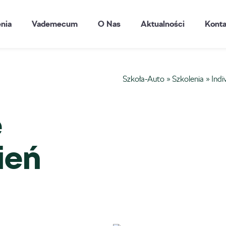
enia
Vademecum
O Nas
Aktualności
Konta
Szkoła-Auto
»
Szkolenia
»
Indi
e
ień