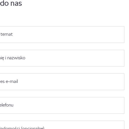
 do nas
 temat
ię i nazwisko
es e-mail
elefonu
adomości (opcjonalne)