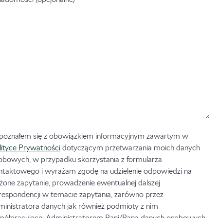
poznałem się z obowiązkiem informacyjnym zawartym w
lityce Prywatności
dotyczącym przetwarzania moich danych
obowych, w przypadku skorzystania z formularza
ntaktowego i wyrażam zgodę na udzielenie odpowiedzi na
ożone zapytanie, prowadzenie ewentualnej dalszej
respondencji w temacie zapytania, zarówno przez
ministratora danych jak również podmioty z nim
półpracujące. Administratorem Pani/Pana danych osobowych