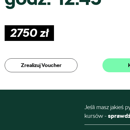
2750
zł
Zrealizuj Voucher
Jeśli masz jakieś p
kursów -
sprawdź