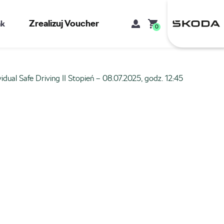
Zrealizuj Voucher
kt
0
vidual Safe Driving II Stopień – 08.07.2025, godz. 12:45
Mój koszyk
Brak produktów w koszyku.
Adres e-mail
Hasło