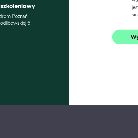
szkoleniowy
je
si
drom Poznań
odlibowskiej 6