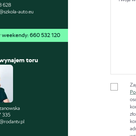
8 628
@szkola-auto.eu
 w weekendy: 
660 532 120
 wynajem toru
Za
Po
os
ko
czanowska
zł
7 335
ko
@rodantv.pl
ad
ws