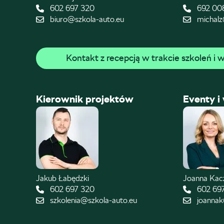
602 697 320
692 00
biuro@szkola-auto.eu
michalz
Kontakt z recepcją w trakcie szkoleń i
Kierownik projektów
Eventy i
Jakub Łabędzki
Joanna Ka
602 697 320
602 69
szkolenia@szkola-auto.eu
joannak