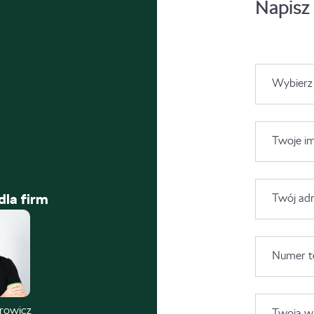
Napisz
Wybierz
Twoje im
dla firm
Twój adr
Numer t
trowicz
Twoja wi