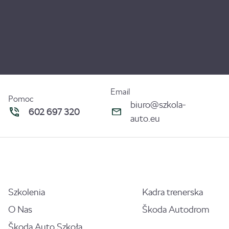
Email
Pomoc
biuro@szkola-
602 697 320
auto.eu
Szkolenia
Kadra trenerska
O Nas
Škoda Autodrom
Škoda Auto Szkoła