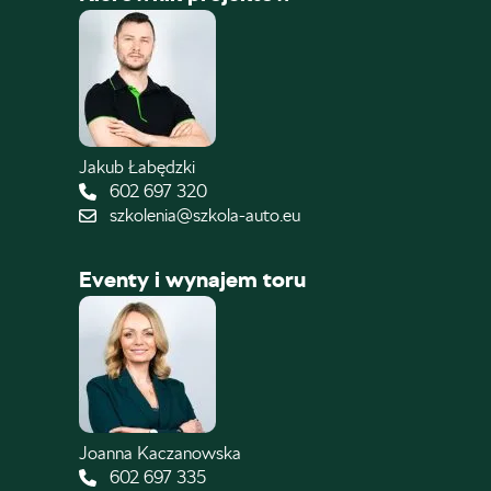
Jakub Łabędzki
602 697 320
szkolenia@szkola-auto.eu
Eventy i wynajem toru
Joanna Kaczanowska
602 697 335