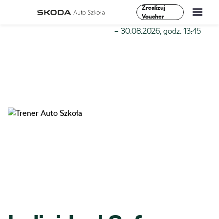
Zrealizuj
Voucher
Szkoła-Auto
»
Szkolenia
»
Individual Safe Driving I Stopień
– 30.08.2026, godz. 13:45
Szkolenia
Vademecum
O Nas
Aktualności
Kontakt
0