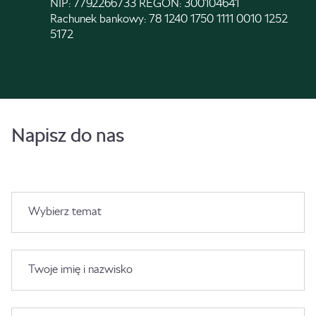
NIP: 7792266733 REGON: 300104641
Rachunek bankowy: 78 1240 1750 1111 0010 1252
5172
Napisz do nas
Wybierz temat
Twoje imię i nazwisko