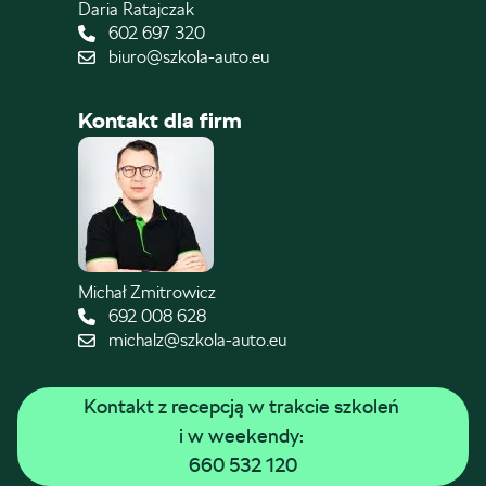
Daria Ratajczak
602 697 320
biuro@szkola-auto.eu
Kontakt dla firm
Michał Zmitrowicz
692 008 628
michalz@szkola-auto.eu
Kontakt z recepcją w trakcie szkoleń 
i w weekendy: 
660 532 120