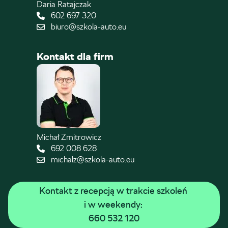
Daria Ratajczak
602 697 320
biuro@szkola-auto.eu
Kontakt dla firm
Michał Zmitrowicz
692 008 628
michalz@szkola-auto.eu
Kontakt z recepcją w trakcie szkoleń 
i w weekendy: 
660 532 120