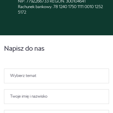
NIP: 7792266733 REGON: 300104641
Rachunek bankowy: 78 1240 1750 1111 0010 1252
5172
Napisz do nas
Wybierz temat
Twoje imię i nazwisko