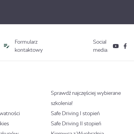
Formularz
Social
kontaktowy
media:
Sprawdź najczęściej wybierane
szkolenia!
ywatności
Safe Driving I stopień
kies
Safe Driving II stopień
zakupów
Kierowca z Wyobraźnią