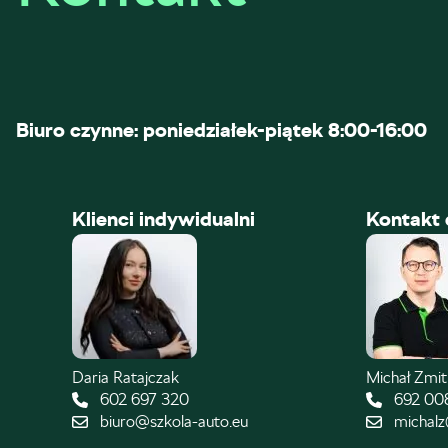
Biuro czynne: poniedziałek-piątek 8:00-16:00
Klienci indywidualni
Kontakt 
Daria Ratajczak
Michał Zmi
602 697 320
692 00
biuro@szkola-auto.eu
michalz