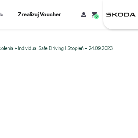
Zrealizuj Voucher
kt
0
kolenia
»
Individual Safe Driving I Stopień – 24.09.2023
Mój koszyk
Brak produktów w koszyku.
Adres e-mail
Hasło