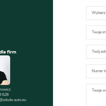
Wybierz
Twoje im
dla firm
Twój adr
Numer t
trowicz
Twoja wi
8 628
@szkola-auto.eu