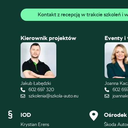
Kontakt z recepcją w trakcie szkoleń i
Kierownik projektów
Eventy i
Jakub Łabędzki
Joanna Ka
602 697 320
602 69
szkolenia@szkola-auto.eu
joannak
IOD
Ośrodek 
Krystian Erens
Škoda Auto