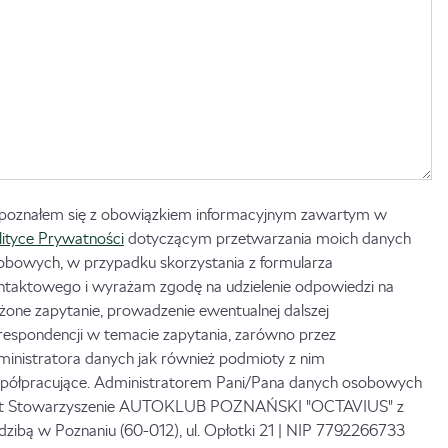
poznałem się z obowiązkiem informacyjnym zawartym w
lityce Prywatności
dotyczącym przetwarzania moich danych
obowych, w przypadku skorzystania z formularza
ntaktowego i wyrażam zgodę na udzielenie odpowiedzi na
ożone zapytanie, prowadzenie ewentualnej dalszej
respondencji w temacie zapytania, zarówno przez
ministratora danych jak również podmioty z nim
półpracujące. Administratorem Pani/Pana danych osobowych
st Stowarzyszenie AUTOKLUB POZNAŃSKI "OCTAVIUS" z
edzibą w Poznaniu (60-012), ul. Opłotki 21 | NIP 7792266733