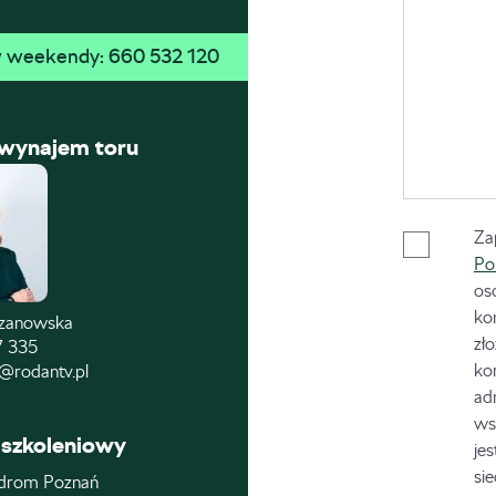
 w weekendy: 
660 532 120
 wynajem toru
Za
Po
os
ko
czanowska
zł
7 335
ko
@rodantv.pl
ad
ws
szkoleniowy
je
si
drom Poznań