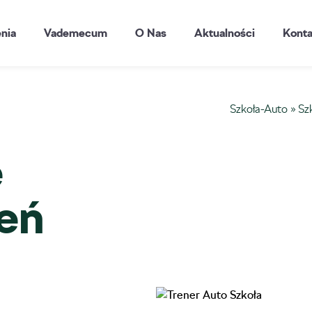
enia
Vademecum
O Nas
Aktualności
Konta
Szkoła-Auto
»
Sz
e
ień