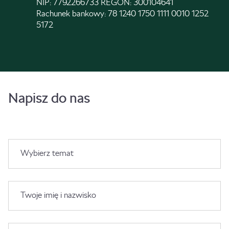
NIP: 7792266733 REGON: 300104641
Rachunek bankowy: 78 1240 1750 1111 0010 1252
5172
Napisz do nas
Wybierz temat
Twoje imię i nazwisko