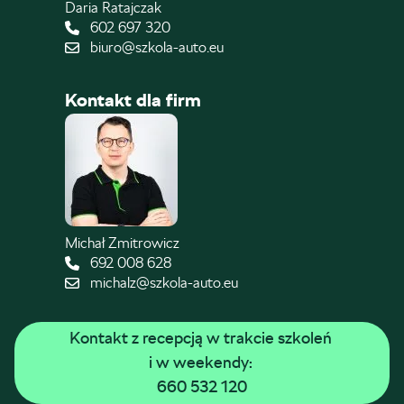
Daria Ratajczak
602 697 320
biuro@szkola-auto.eu
Kontakt dla firm
Michał Zmitrowicz
692 008 628
michalz@szkola-auto.eu
Kontakt z recepcją w trakcie szkoleń 
i w weekendy: 
660 532 120