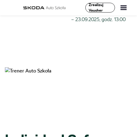
Zrealizuj
Voucher
Szkoła-Auto
»
Szkolenia
»
Individual Safe Driving I Stopień
– 23.09.2025, godz. 13:00
Szkolenia
Vademecum
O Nas
Aktualności
Kontakt
0