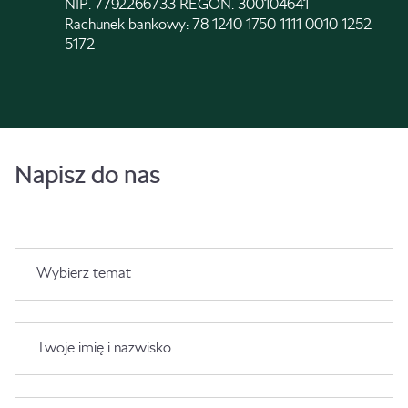
NIP: 7792266733 REGON: 300104641
Rachunek bankowy: 78 1240 1750 1111 0010 1252
5172
Napisz do nas
Wybierz temat
Twoje imię i nazwisko