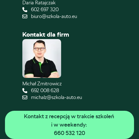
Daria Ratajczak
602 697 320
biuro@szkola-auto.eu
Kontakt dla firm
Michał Zmitrowicz
692 008 628
michalz@szkola-auto.eu
Kontakt z recepcją w trakcie szkoleń 
i w weekendy: 
660 532 120