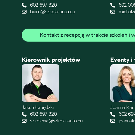
602 697 320
692 00
biuro@szkola-auto.eu
michalz
Kontakt z recepcją w trakcie szkoleń i
Kierownik projektów
Eventy i
Jakub Łabędzki
Joanna Ka
602 697 320
602 69
szkolenia@szkola-auto.eu
joannak