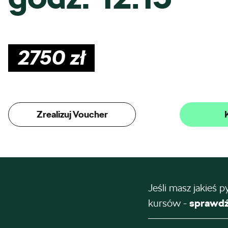
2750
zł
Zrealizuj Voucher
Jeśli masz jakieś p
kursów -
sprawdź