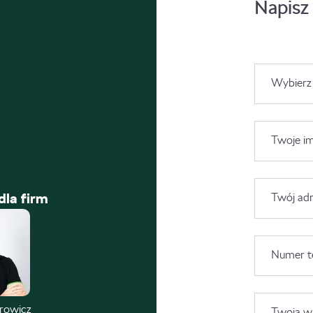
Napisz
Wybierz
Twoje im
dla firm
Twój adr
Numer t
trowicz
Twoja wi