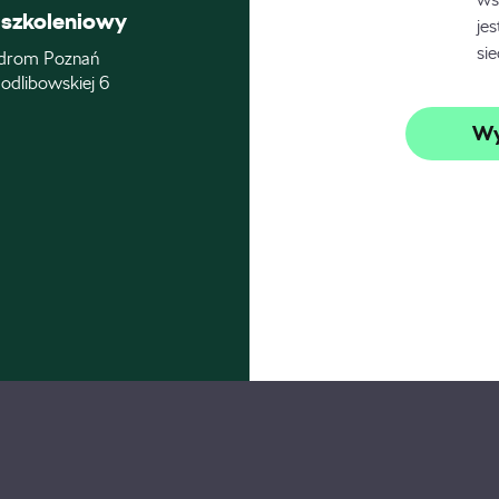
szkoleniowy
je
si
drom Poznań
odlibowskiej 6