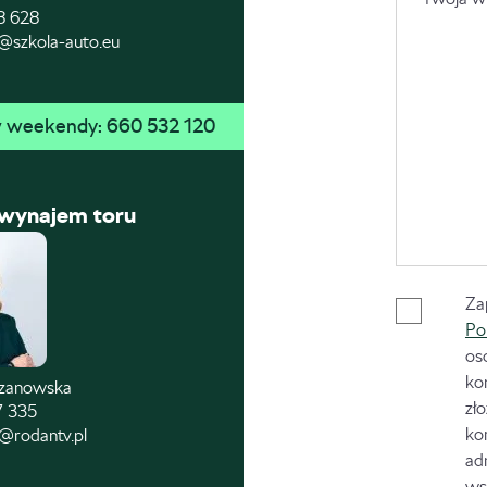
8 628
@szkola-auto.eu
 w weekendy: 
660 532 120
 wynajem toru
Za
Po
os
ko
czanowska
zł
7 335
ko
@rodantv.pl
ad
ws