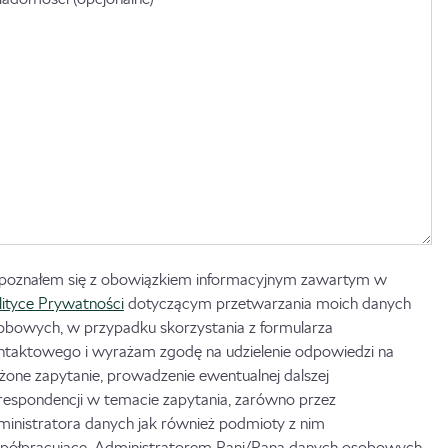
poznałem się z obowiązkiem informacyjnym zawartym w
lityce Prywatności
dotyczącym przetwarzania moich danych
obowych, w przypadku skorzystania z formularza
ntaktowego i wyrażam zgodę na udzielenie odpowiedzi na
ożone zapytanie, prowadzenie ewentualnej dalszej
respondencji w temacie zapytania, zarówno przez
ministratora danych jak również podmioty z nim
półpracujące. Administratorem Pani/Pana danych osobowych