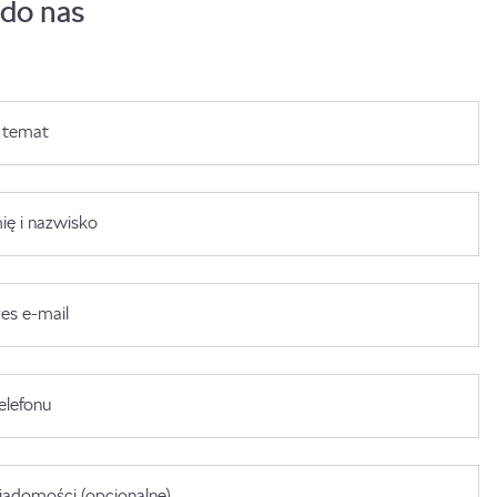
 do nas
 temat
ię i nazwisko
es e-mail
elefonu
adomości (opcjonalne)