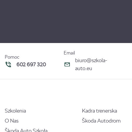
Email
Pomoc
biuro@szkola-
602 697 320
auto.eu
Szkolenia
Kadra trenerska
O Nas
Škoda Autodrom
Škoda Auto Szkoła