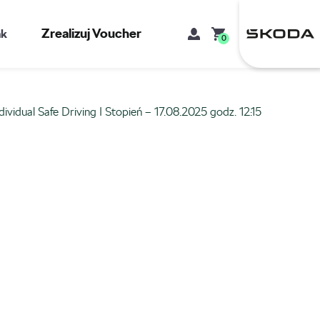
Zrealizuj Voucher
kt
0
dividual Safe Driving I Stopień – 17.08.2025 godz. 12:15
Mój koszyk
Brak produktów w koszyku.
Adres e-mail
Hasło