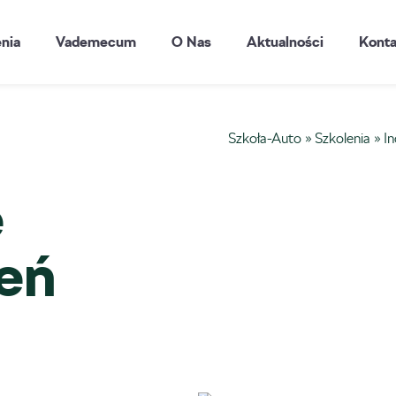
enia
Vademecum
O Nas
Aktualności
Konta
Szkoła-Auto
»
Szkolenia
»
In
e
ień