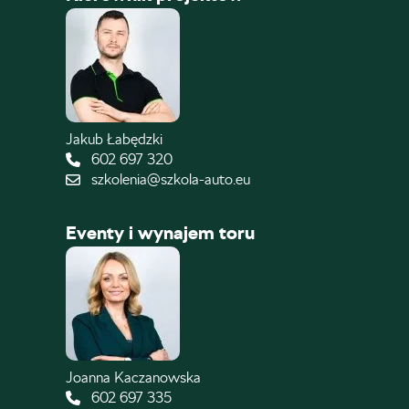
Jakub Łabędzki
602 697 320
szkolenia@szkola-auto.eu
Eventy i wynajem toru
Joanna Kaczanowska
602 697 335