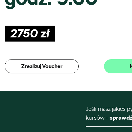
2750
zł
Zrealizuj Voucher
Jeśli masz jakieś p
kursów -
sprawdź