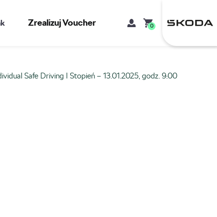
Zrealizuj Voucher
kt
0
dividual Safe Driving I Stopień – 13.01.2025, godz. 9:00
Mój koszyk
Brak produktów w koszyku.
Adres e-mail
Hasło