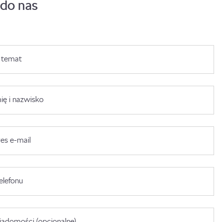
 do nas
 temat
ię i nazwisko
es e-mail
elefonu
adomości (opcjonalne)