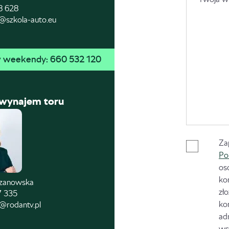
8 628
@szkola-auto.eu
 w weekendy: 
660 532 120
 wynajem toru
Za
Po
os
ko
czanowska
zł
7 335
ko
@rodantv.pl
ad
ws