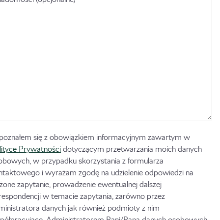
poznałem się z obowiązkiem informacyjnym zawartym w
lityce Prywatności
dotyczącym przetwarzania moich danych
obowych, w przypadku skorzystania z formularza
ntaktowego i wyrażam zgodę na udzielenie odpowiedzi na
ożone zapytanie, prowadzenie ewentualnej dalszej
respondencji w temacie zapytania, zarówno przez
ministratora danych jak również podmioty z nim
półpracujące. Administratorem Pani/Pana danych osobowych