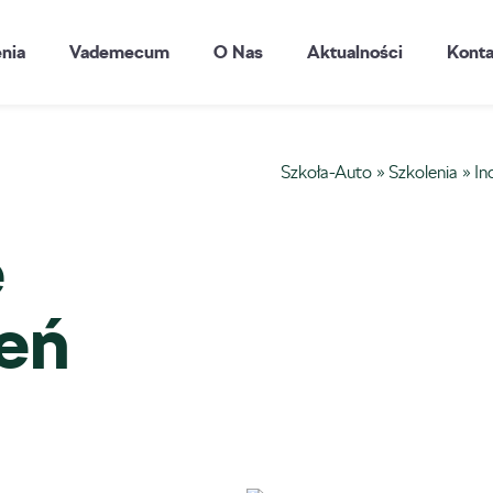
enia
Vademecum
O Nas
Aktualności
Konta
Szkoła-Auto
»
Szkolenia
»
In
e
ień