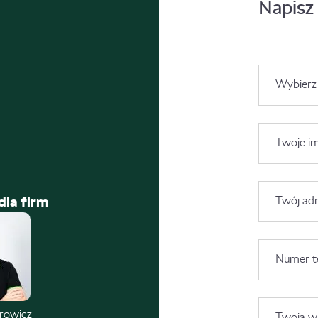
Napisz
Wybierz
Twoje im
dla firm
Twój adr
Numer t
trowicz
Twoja wi