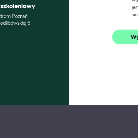
szkoleniowy
je
si
drom Poznań
odlibowskiej 6