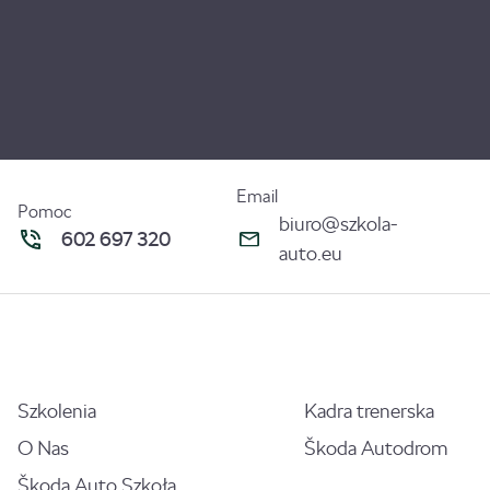
Email
Pomoc
biuro@szkola-
602 697 320
auto.eu
Szkolenia
Kadra trenerska
O Nas
Škoda Autodrom
Škoda Auto Szkoła