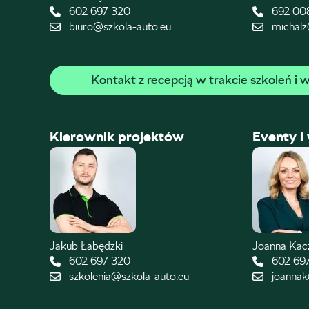
602 697 320
692 00
biuro@szkola-auto.eu
michalz
Kontakt z recepcją w trakcie szkoleń i
Kierownik projektów
Eventy i
Jakub Łabędzki
Joanna Ka
602 697 320
602 69
szkolenia@szkola-auto.eu
joannak