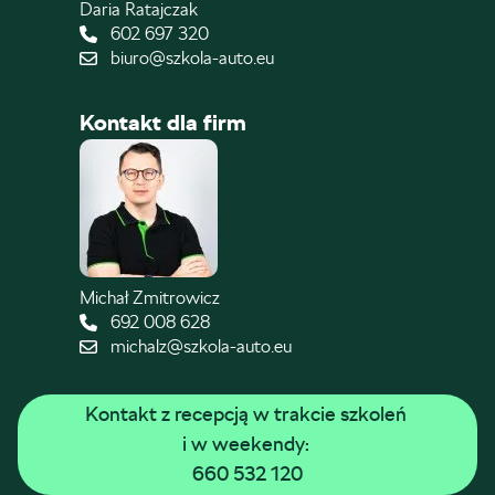
Daria Ratajczak
602 697 320
biuro@szkola-auto.eu
Kontakt dla firm
Michał Zmitrowicz
692 008 628
michalz@szkola-auto.eu
Kontakt z recepcją w trakcie szkoleń 
i w weekendy: 
660 532 120