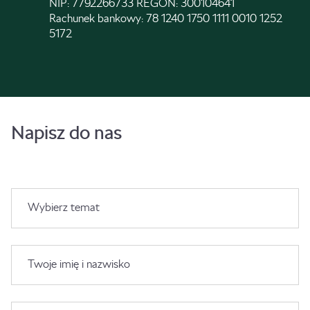
NIP: 7792266733 REGON: 300104641
Rachunek bankowy: 78 1240 1750 1111 0010 1252
5172
Napisz do nas
Wybierz temat
Twoje imię i nazwisko