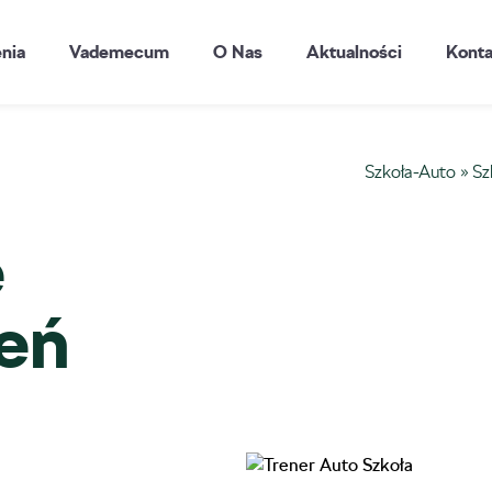
enia
Vademecum
O Nas
Aktualności
Konta
Szkoła-Auto
»
Sz
e
ień