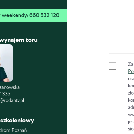
 w weekendy: 
660 532 120
 wynajem toru
Za
Po
os
ko
czanowska
zł
7 335
ko
@rodantv.pl
ad
ws
szkoleniowy
je
si
drom Poznań