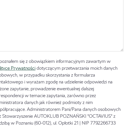
poznałem się z obowiązkiem informacyjnym zawartym w
lityce Prywatności
dotyczącym przetwarzania moich danych
obowych, w przypadku skorzystania z formularza
ntaktowego i wyrażam zgodę na udzielenie odpowiedzi na
ożone zapytanie, prowadzenie ewentualnej dalszej
respondencji w temacie zapytania, zarówno przez
ministratora danych jak również podmioty z nim
półpracujące. Administratorem Pani/Pana danych osobowych
st Stowarzyszenie AUTOKLUB POZNAŃSKI "OCTAVIUS" z
edzibą w Poznaniu (60-012), ul. Opłotki 21 | NIP 7792266733