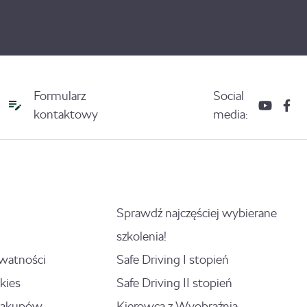
Formularz
Social
kontaktowy
media:
Sprawdź najczęściej wybierane
szkolenia!
ywatności
Safe Driving I stopień
kies
Safe Driving II stopień
zakupów
Kierowca z Wyobraźnią