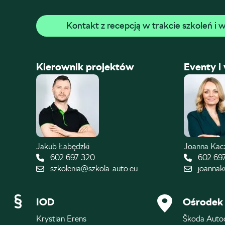
Kontakt z recepcją w trakcie szkoleń i
Kierownik projektów
Eventy i
Jakub Łabędzki
Joanna Ka
602 697 320
602 69
szkolenia@szkola-auto.eu
joannak
IOD
Ośrodek 
Krystian Erens
Škoda Auto