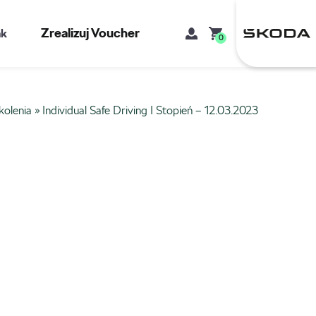
Zrealizuj Voucher
kt
0
kolenia
»
Individual Safe Driving I Stopień – 12.03.2023
Mój koszyk
Brak produktów w koszyku.
Adres e-mail
Hasło