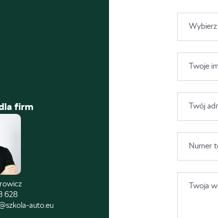
Wybierz
Twoje im
dla firm
Twój adr
Numer t
trowicz
Twoja wi
8 628
@szkola-auto.eu