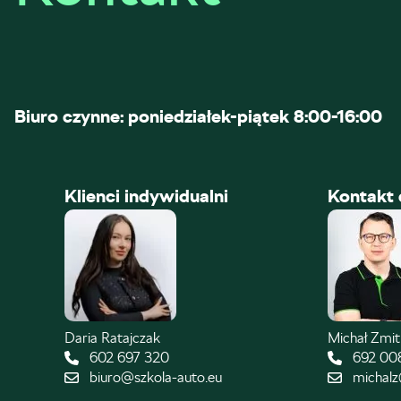
Biuro czynne: poniedziałek-piątek 8:00-16:00
Klienci indywidualni
Kontakt 
Daria Ratajczak
Michał Zmi
602 697 320
692 00
biuro@szkola-auto.eu
michalz