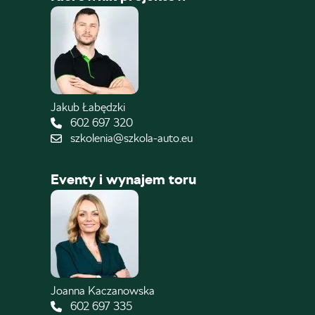
Jakub Łabędzki
602 697 320
szkolenia@szkola-auto.eu
Eventy i wynajem toru
Joanna Kaczanowska
602 697 335