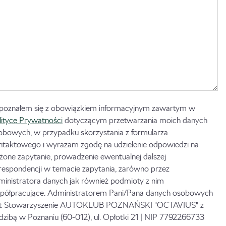
poznałem się z obowiązkiem informacyjnym zawartym w
lityce Prywatności
dotyczącym przetwarzania moich danych
obowych, w przypadku skorzystania z formularza
ntaktowego i wyrażam zgodę na udzielenie odpowiedzi na
ożone zapytanie, prowadzenie ewentualnej dalszej
respondencji w temacie zapytania, zarówno przez
ministratora danych jak również podmioty z nim
półpracujące. Administratorem Pani/Pana danych osobowych
st Stowarzyszenie AUTOKLUB POZNAŃSKI "OCTAVIUS" z
edzibą w Poznaniu (60-012), ul. Opłotki 21 | NIP 7792266733