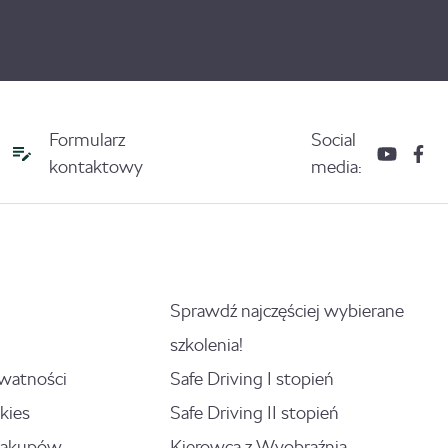
Formularz
Social
kontaktowy
media:
Sprawdź najczęściej wybierane
szkolenia!
ywatności
Safe Driving I stopień
kies
Safe Driving II stopień
zakupów
Kierowca z Wyobraźnią