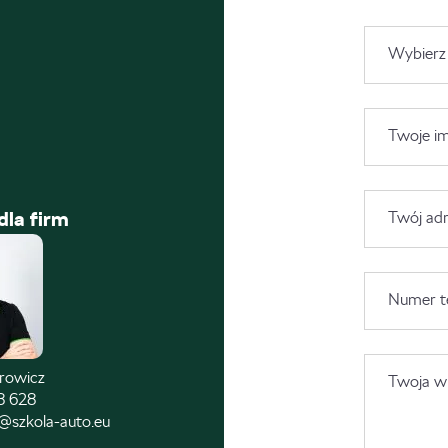
Wybierz
Twoje im
dla firm
Twój adr
Numer t
trowicz
Twoja wi
8 628
@szkola-auto.eu