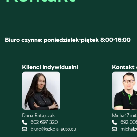
Biuro czynne: poniedziałek-piątek 8:00-16:00
Klienci indywidualni
Kontakt 
Daria Ratajczak
Michał Zmi
602 697 320
692 00
biuro@szkola-auto.eu
michalz