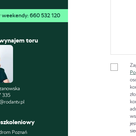
 w weekendy: 
660 532 120
 wynajem toru
Za
Po
os
ko
czanowska
zł
7 335
ko
@rodantv.pl
ad
ws
szkoleniowy
je
si
drom Poznań