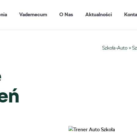
enia
Vademecum
O Nas
Aktualności
Konta
Szkoła-Auto
»
Sz
e
ień