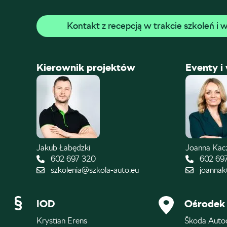
Kontakt z recepcją w trakcie szkoleń i
Kierownik projektów
Eventy i
Jakub Łabędzki
Joanna Ka
602 697 320
602 69
szkolenia@szkola-auto.eu
joannak
IOD
Ośrodek 
Krystian Erens
Škoda Auto