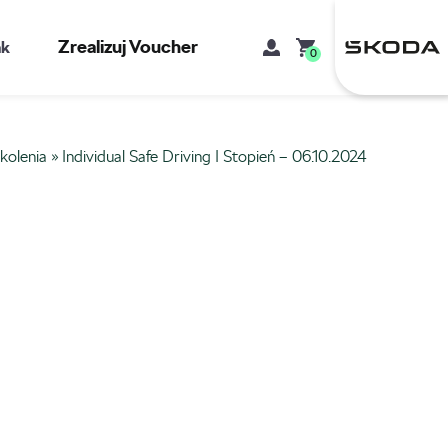
Zrealizuj Voucher
kt
0
kolenia
»
Individual Safe Driving I Stopień – 06.10.2024
Mój koszyk
Brak produktów w koszyku.
Adres e-mail
Hasło