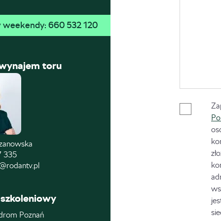
 w weekendy: 
660 532 120
 wynajem toru
Za
Po
os
ko
czanowska
zł
7 335
ko
@rodantv.pl
ad
ws
szkoleniowy
je
si
drom Poznań