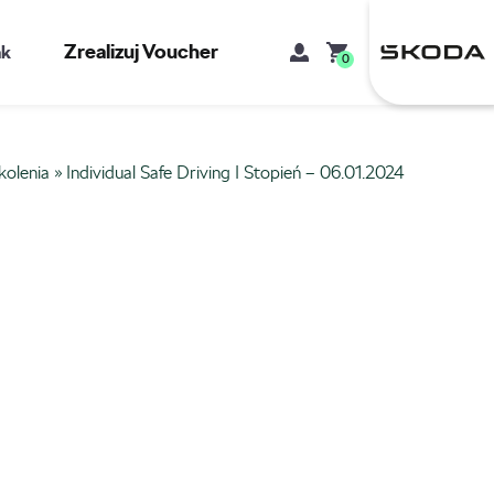
Zrealizuj Voucher
kt
0
kolenia
»
Individual Safe Driving I Stopień – 06.01.2024
Mój koszyk
Brak produktów w koszyku.
Adres e-mail
Hasło