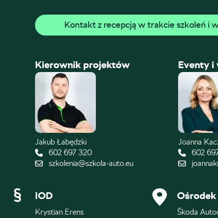
Kontakt z recepcją w trakcie szkoleń i
Kierownik projektów
Eventy i
Jakub Łabędzki
Joanna Ka
602 697 320
602 69
szkolenia@szkola-auto.eu
joannak
IOD
Ośrodek 
Krystian Erens
Škoda Auto