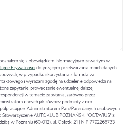
poznałem się z obowiązkiem informacyjnym zawartym w
lityce Prywatności
dotyczącym przetwarzania moich danych
obowych, w przypadku skorzystania z formularza
ntaktowego i wyrażam zgodę na udzielenie odpowiedzi na
ożone zapytanie, prowadzenie ewentualnej dalszej
respondencji w temacie zapytania, zarówno przez
ministratora danych jak również podmioty z nim
półpracujące. Administratorem Pani/Pana danych osobowych
st Stowarzyszenie AUTOKLUB POZNAŃSKI "OCTAVIUS" z
edzibą w Poznaniu (60-012), ul. Opłotki 21 | NIP 7792266733