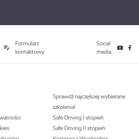
Formularz
Social
kontaktowy
media:
Sprawdź najczęściej wybierane
szkolenia!
ywatności
Safe Driving I stopień
kies
Safe Driving II stopień
zakupów
Kierowca z Wyobraźnią