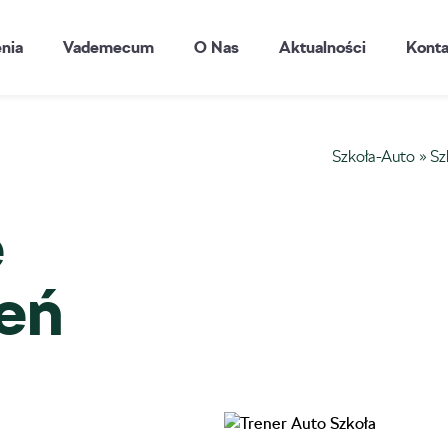
enia
Vademecum
O Nas
Aktualności
Konta
Szkoła-Auto
»
Sz
e
ień