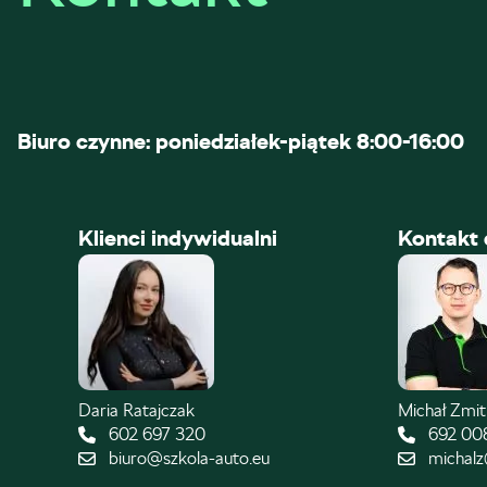
Biuro czynne: poniedziałek-piątek 8:00-16:00
Klienci indywidualni
Kontakt 
Daria Ratajczak
Michał Zmi
602 697 320
692 00
biuro@szkola-auto.eu
michalz