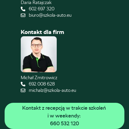
Daria Ratajczak
602 697 320
biuro@szkola-auto.eu
Kontakt dla firm
Michał Zmitrowicz
692 008 628
michalz@szkola-auto.eu
Kontakt z recepcją w trakcie szkoleń 
i w weekendy: 
660 532 120