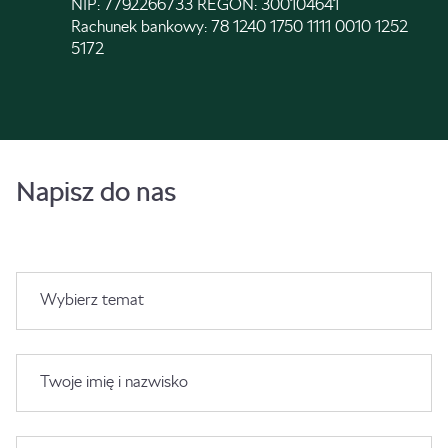
NIP: 7792266733 REGON: 300104641
Rachunek bankowy: 78 1240 1750 1111 0010 1252
5172
Napisz do nas
Wybierz temat
Twoje imię i nazwisko