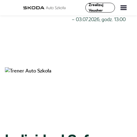
Zrealizuj
Voucher
Szkoła-Auto
»
Szkolenia
»
Individual Safe Driving I Stopień
– 03.07.2026, godz. 13:00
Szkolenia
Vademecum
O Nas
Aktualności
Kontakt
0