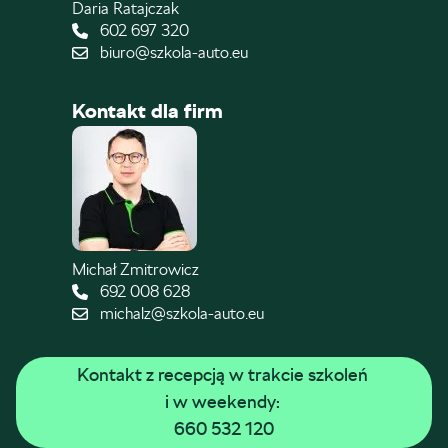
Daria Ratajczak
602 697 320
biuro@szkola-auto.eu
Kontakt dla firm
Michał Zmitrowicz
692 008 628
michalz@szkola-auto.eu
Kontakt z recepcją w trakcie szkoleń 
i w weekendy: 
660 532 120