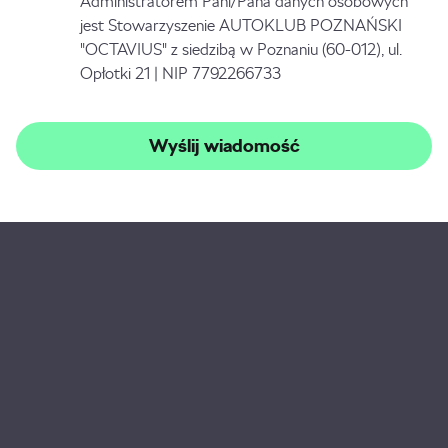
Administratorem Pani/Pana danych osobowych
jest Stowarzyszenie AUTOKLUB POZNAŃSKI
"OCTAVIUS" z siedzibą w Poznaniu (60-012), ul.
Opłotki 21 | NIP 7792266733