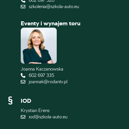
602 697 320
szkolenia@szkola-auto.eu
Eventy i wynajem toru
Joanna Kaczanowska
602 697 335
joannak@rodantv.pl
IOD
Krystian Erens
iod@szkola-auto.eu