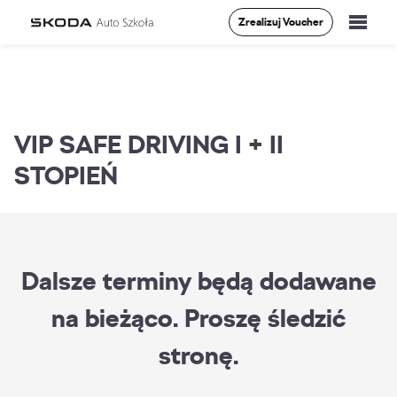
Zrealizuj Voucher
Szkolenia
Vademecum
VIP SAFE DRIVING I + II
O Nas
STOPIEŃ
Aktualności
Kontakt
Dalsze terminy będą dodawane
na bieżąco. Proszę śledzić
0
stronę.